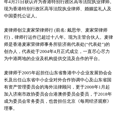
年4月21日获认许为香港特别行政区高等法院执业律师。
企业融资、重组及并购
现为香港特别行政区高等法院执业律师、婚姻监礼人及
中国委托公证人。
协助首次公开招股IPO上市
或转权
麦律师创立麦家荣律师行 (前名: 戴思华、麦家荣律师
行)，律师行运作已超过十八年。现为主管合伙人。麦律
师是香港麦家荣律师事务所驻济南代表处(“代表处”)的
涉及中国内地的事务
创办人，代表处于2004年4月正式成立，一直尽心尽力
为中港两地的企业及机构提供交流及合作的平台。
律师团队
麦律师于2005年起担任山东省鲁港中小企业发展协会会
合伙人
长及出任山东省中小企业对外合作协调中心及山东省国
有资产管理委员会的海外法律顾问，更于2008年1月起
企业融资律师团队
加入济南市政协委员会台港澳侨委员会委员，于2018年
诉讼律师团队
成为委员会常务委员，也曾担任北京《每周经济观察》
理事。
海外律师团队