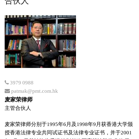
合伙人
专利与商标及处理知识产权
纠纷
房地产及物业转让
家事法
3979 0988
patmak@pmt.com.hk
​​遗嘱及遗产承办
麦家荣律师
主管合伙人
中国委托公证人服务
麦家荣律师分别于1995年6月及1998年9月获香港大学颁
授香港法律专业共同试证书及法律专业证书，并于2001